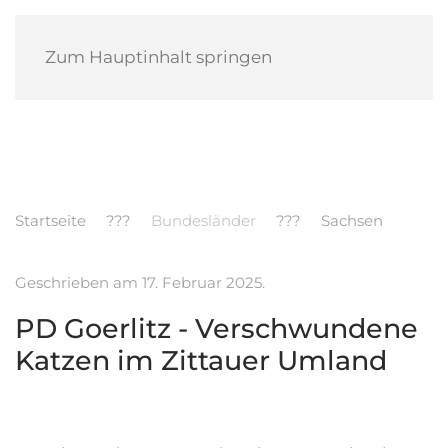
POLIZEI MELDUNGEN
Zum Hauptinhalt springen
Startseite
Bundesländer
Sachsen
Geschrieben am
17. Februar 2025
.
PD Goerlitz - Verschwundene
Katzen im Zittauer Umland