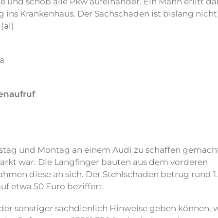
e und schob alle Pkw aufeinander. Ein Mann erlitt da
g ins Krankenhaus. Der Sachschaden ist bislang nicht
(al)
a
enaufruf
stag und Montag an einem Audi zu schaffen gemacht
parkt war. Die Langfinger bauten aus dem vorderen
hmen diese an sich. Der Stehlschaden betrug rund 1
f etwa 50 Euro beziffert.
der sonstiger sachdienlich Hinweise geben können,