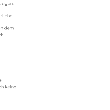
rzogen.
rliche
ten dem
se
ht
ch keine