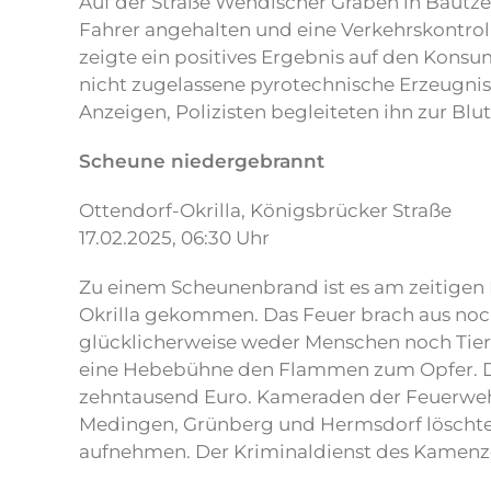
Auf der Straße Wendischer Graben in Bautz
Fahrer angehalten und eine Verkehrskontrol
zeigte ein positives Ergebnis auf den Kons
nicht zugelassene pyrotechnische Erzeugnis
Anzeigen, Polizisten begleiteten ihn zur B
Scheune niedergebrannt
Ottendorf-Okrilla, Königsbrücker Straße
17.02.2025, 06:30 Uhr
Zu einem Scheunenbrand ist es am zeitigen
Okrilla gekommen. Das Feuer brach aus noc
glücklicherweise weder Menschen noch Tiere
eine Hebebühne den Flammen zum Opfer. D
zehntausend Euro. Kameraden der Feuerwehr
Medingen, Grünberg und Hermsdorf löschten
aufnehmen. Der Kriminaldienst des Kamenzer 