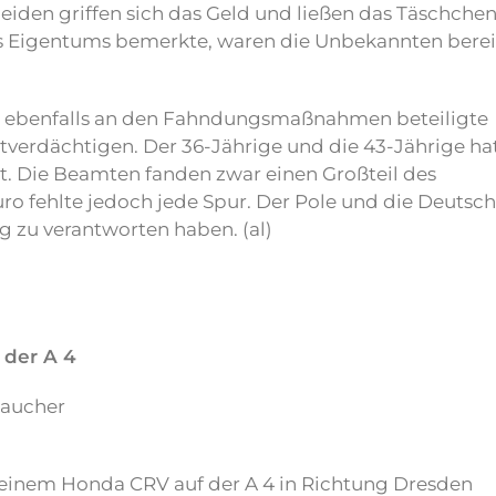
iden griffen sich das Geld und ließen das Täschche
res Eigentums bemerkte, waren die Unbekannten berei
ie ebenfalls an den Fahndungsmaßnahmen beteiligte
Tatverdächtigen. Der 36-Jährige und die 43-Jährige ha
t. Die Beamten fanden zwar einen Großteil des
ro fehlte jedoch jede Spur. Der Pole und die Deutsc
zu verantworten haben. (al)
 der A 4
Taucher
 seinem Honda CRV auf der A 4 in Richtung Dresden