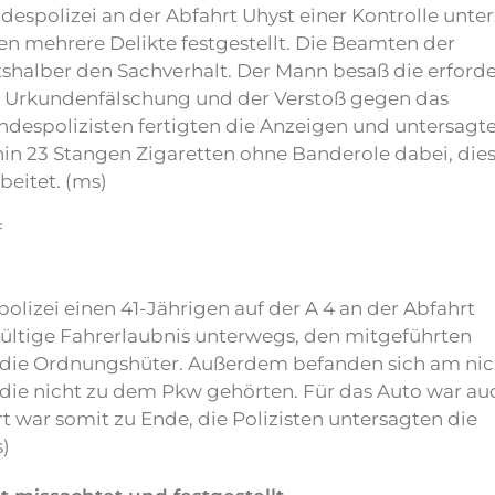
espolizei an der Abfahrt Uhyst einer Kontrolle unte
 mehrere Delikte festgestellt. Die Beamten der
halber den Sachverhalt. Der Mann besaß die erforde
e Urkundenfälschung und der Verstoß gegen das
ndespolizisten fertigten die Anzeigen und untersag
hin 23 Stangen Zigaretten ohne Banderole dabei, die
eitet. (ms)
f
izei einen 41-Jährigen auf der A 4 an der Abfahrt
gültige Fahrerlaubnis unterwegs, den mitgeführten
die Ordnungshüter. Außerdem befanden sich am nic
die nicht zu dem Pkw gehörten. Für das Auto war au
t war somit zu Ende, die Polizisten untersagten die
s)