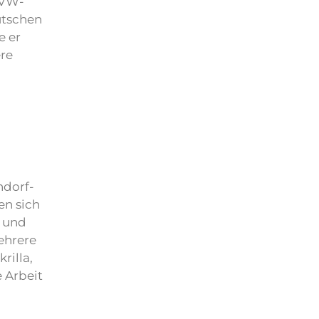
 VW-
utschen
e er
ere
ndorf-
en sich
r und
ehrere
rilla,
 Arbeit