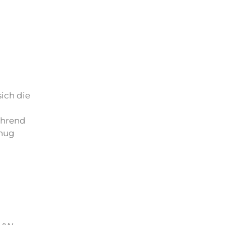
sich die
Während
enug