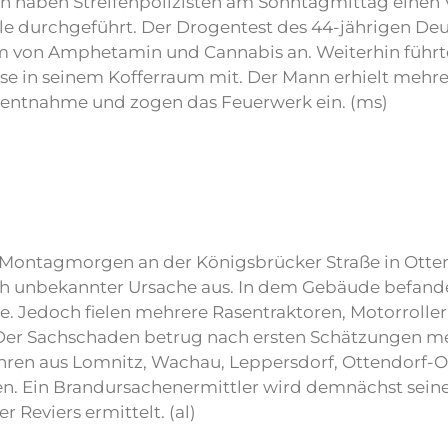
en haben Streifenpolizisten am Sonntagmittag einen
le durchgeführt. Der Drogentest des 44-jährigen De
um von Amphetamin und Cannabis an. Weiterhin führt
se in seinem Kofferraum mit. Der Mann erhielt mehr
lutentnahme und zogen das Feuerwerk ein. (ms)
 Montagmorgen an der Königsbrücker Straße in Otte
h unbekannter Ursache aus. In dem Gebäude befand
. Jedoch fielen mehrere Rasentraktoren, Motorrolle
er Sachschaden betrug nach ersten Schätzungen m
en aus Lomnitz, Wachau, Leppersdorf, Ottendorf-Ok
. Ein Brandursachenermittler wird demnächst seine
Reviers ermittelt. (al)