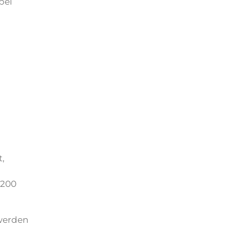
bei
,
.200
 werden