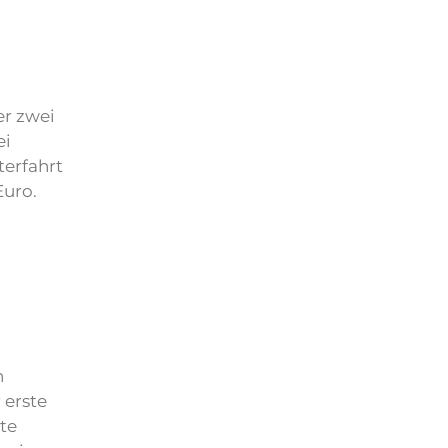
er zwei
ei
terfahrt
Euro.
n
 erste
te