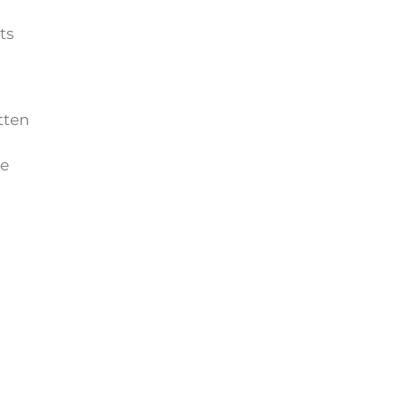
n
ts
tten
he